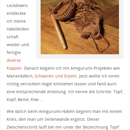
Lockdowns
entdeckte
ich meine
Häkelleiden
schaft
wieder und
fertigte
diverse
Kappen
. Danach begann ich mit Amigurumi-Projekten wie
Marienkäfern,
Schwänen und Erpeln
. Jetzt wollte ich einen
richtig verrückten Vogel entstehen lassen und fand auch
eine entsprechende Anleitung. Ich nenne die Schritte: Topf,
Kopf, Beine, Kiwi …
Wie üblich beim Amigurumi-Häkeln beginnt man mit einem
Kreis, den man um Seitenwände ergänzt. Dieser
Zwischenschritt läuft bei mir unter der Bezeichnung
Topf
.