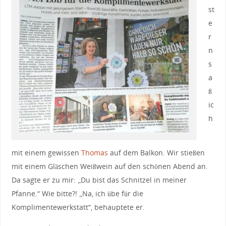
st
e
r
n
s
a
ß
ic
h
mit einem gewissen
Thomas
auf dem Balkon. Wir stießen
mit einem Gläschen Weißwein auf den schönen Abend an.
Da sagte er zu mir: „Du bist das Schnitzel in meiner
Pfanne.“ Wie bitte?! „Na, ich übe für die
Komplimentewerkstatt“, behauptete er.