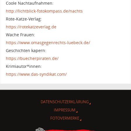
Coole Nachtaufnahmen:
http://lichtblick-fotokompass.de/nachts
Rote-Katze-Verlag:
https://rotekatzeverlag.de
Wache Frauen:
https://www.omasgegenrechts-luebeck.de/
Geschichten kapern:
https://buecherpiraten.de/
Krimiautor*innen:
https://www.das-syndikat.com/
DATENSCHUTZERKLÄRUNG
IMPRESSUM
FOTOVERMERKE