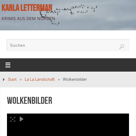
KARLA LETTERMAN
KRIMIS AUS DEM NORDEN
Start
»
La La Landschaft
»
Wolkenbilder
Wolkenbilder