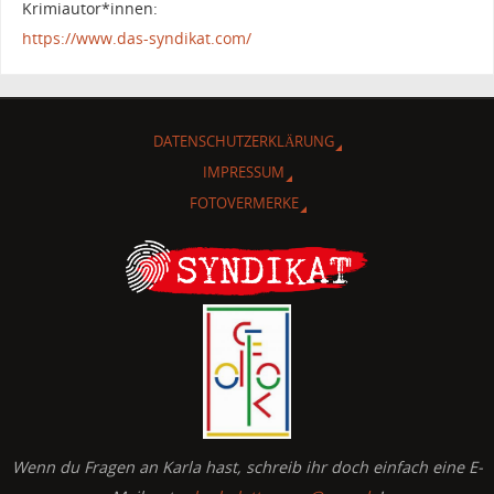
Krimiautor*innen:
https://www.das-syndikat.com/
DATENSCHUTZERKLÄRUNG
IMPRESSUM
FOTOVERMERKE
Wenn du Fragen an Karla hast, schreib ihr doch einfach eine E-