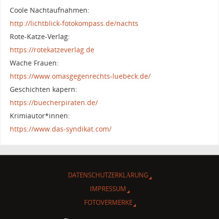
Coole Nachtaufnahmen:
http://lichtblick-fotokompass.de/nachts
Rote-Katze-Verlag:
https://rotekatzeverlag.de
Wache Frauen:
https://www.omasgegenrechts-luebeck.de/
Geschichten kapern:
https://buecherpiraten.de/
Krimiautor*innen:
https://www.das-syndikat.com/
DATENSCHUTZERKLÄRUNG
IMPRESSUM
FOTOVERMERKE