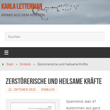
KARLA LETTERMAN
KRIMIS AUS DEM NORDEN
Start
»
Einblick
»
Zerstörerische und heilsame Kräfte
Zerstörerische und heilsame Kräfte
22. OKTOBER 2022
EINBLICK
Spannend, was 47
Autorinnen aus ganz