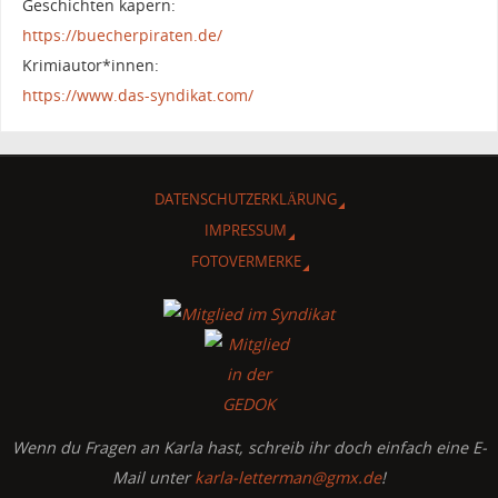
Geschichten kapern:
https://buecherpiraten.de/
Krimiautor*innen:
https://www.das-syndikat.com/
DATENSCHUTZERKLÄRUNG
IMPRESSUM
FOTOVERMERKE
Wenn du Fragen an Karla hast, schreib ihr doch einfach eine E-
Mail unter
karla-letterman@gmx.de
!