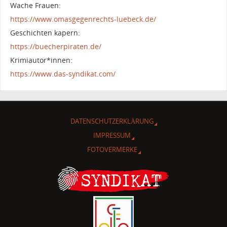
Wache Frauen:
https://www.omasgegenrechts-luebeck.de/
Geschichten kapern:
https://buecherpiraten.de/
Krimiautor*innen:
https://www.das-syndikat.com/
DATENSCHUTZERKLÄRUNG
IMPRESSUM
FOTOVERMERKE