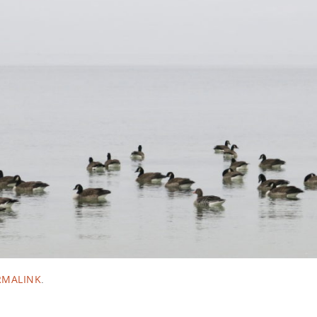
RMALINK
.