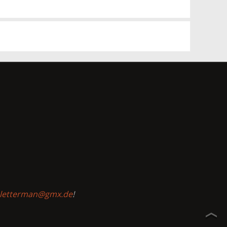
-letterman@gmx.de
!