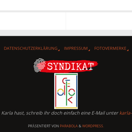
DATENSCHUTZERKLÄRUNG
IMPRESSUM
FOTOVERMERKE
arla hast, schreib ihr doch einfach eine E-Mail unter
karla
PRÄSENTIERT VON
PARABOLA
&
WORDPRESS.