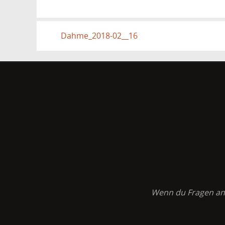
Dahme_2018-02__16
Wenn du Fragen an K