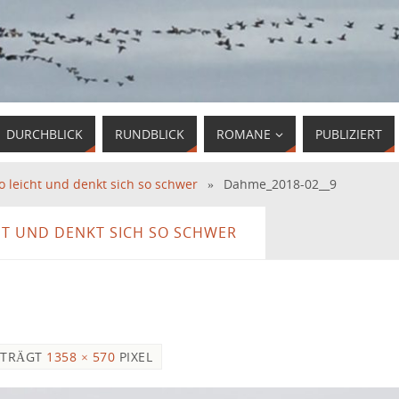
DURCHBLICK
RUNDBLICK
ROMANE
PUBLIZIERT
so leicht und denkt sich so schwer
»
Dahme_2018-02__9
CHT UND DENKT SICH SO SCHWER
ETRÄGT
1358 × 570
PIXEL