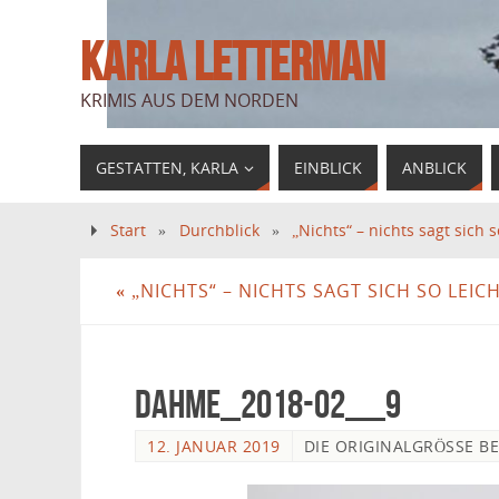
KARLA LETTERMAN
KRIMIS AUS DEM NORDEN
GESTATTEN, KARLA
EINBLICK
ANBLICK
Start
»
Durchblick
»
„Nichts“ – nichts sagt sich 
«
„NICHTS“ – NICHTS SAGT SICH SO LEI
Dahme_2018-02__9
12. JANUAR 2019
DIE ORIGINALGRÖSSE B