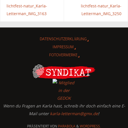
lichtfest-natur_Karla-
lichtfest-natur_Karla-
Letterman_IMG_3163
Letterman_IMG_3250
DATENSCHUTZERKLÄRUNG
IMPRESSUM
FOTOVERMERKE
Wenn du Fragen an Karla hast, schreib ihr doch einfach eine E-
Mail unter
karla-letterman@gmx.de
!
PRÄSENTIERT VON
PARABOLA
&
WORDPRESS.