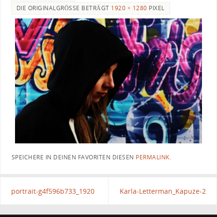
DIE ORIGINALGRÖSSE BETRÄGT
1920 × 1280
PIXEL
SPEICHERE IN DEINEN FAVORITEN DIESEN
PERMALINK
.
portrait-g4f596b733_1920
Karla-Letterman_Kapuze-2