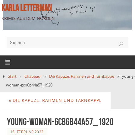
KARLA LETTERMAN
KRIMIS AUS DEM NORDEN
Start
»
Chapeau!
»
Die Kapuze: Rahmen und Tarnkappe
»
young-
woman-gcb6b44a57_1920
«
DIE KAPUZE: RAHMEN UND TARNKAPPE
young-woman-gcb6b44a57_1920
13. FEBRUAR 2022