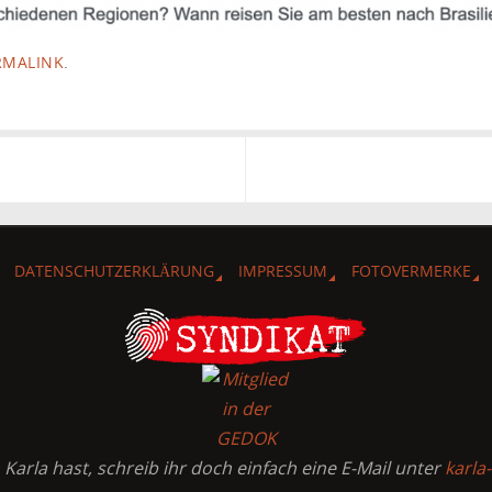
RMALINK
.
DATENSCHUTZERKLÄRUNG
IMPRESSUM
FOTOVERMERKE
arla hast, schreib ihr doch einfach eine E-Mail unter
karla