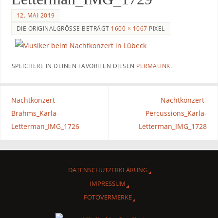
12. MAI 2019
DIE ORIGINALGRÖSSE BETRÄGT
1600 × 1067
PIXEL
SPEICHERE IN DEINEN FAVORITEN DIESEN
PERMALINK
.
Nachtkonzert-
Nachtkonzert-
Brahms_Karla-
Percussions_Karla-
Letterman_IMG_1726
Letterman_IMG_1728
DATENSCHUTZERKLÄRUNG
IMPRESSUM
FOTOVERMERKE