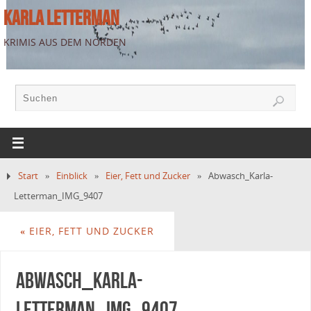
KARLA LETTERMAN
KRIMIS AUS DEM NORDEN
Start
»
Einblick
»
Eier, Fett und Zucker
»
Abwasch_Karla-
Letterman_IMG_9407
«
EIER, FETT UND ZUCKER
Abwasch_Karla-
Letterman_IMG_9407