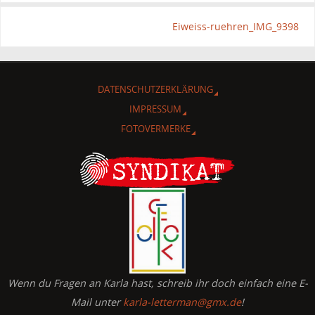
Eiweiss-ruehren_IMG_9398
DATENSCHUTZERKLÄRUNG
IMPRESSUM
FOTOVERMERKE
Wenn du Fragen an Karla hast, schreib ihr doch einfach eine E-
Mail unter
karla-letterman@gmx.de
!