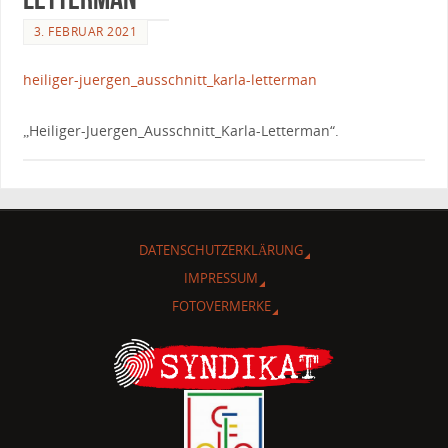
3. FEBRUAR 2021
heiliger-juergen_ausschnitt_karla-letterman
„Heiliger-Juergen_Ausschnitt_Karla-Letterman“.
DATENSCHUTZERKLÄRUNG
IMPRESSUM
FOTOVERMERKE