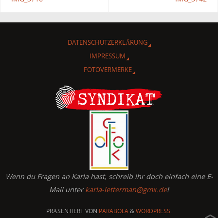
DATENSCHUTZERKLÄRUNG
IMPRESSUM
FOTOVERMERKE
Wenn du Fragen an Karla hast, schreib ihr doch einfach eine E-
Mail unter
karla-letterman@gmx.de
!
PRÄSENTIERT VON
PARABOLA
&
WORDPRESS.