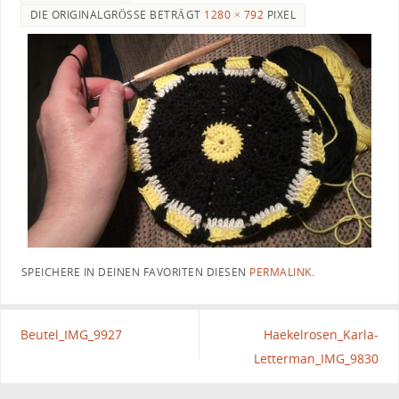
DIE ORIGINALGRÖSSE BETRÄGT
1280 × 792
PIXEL
SPEICHERE IN DEINEN FAVORITEN DIESEN
PERMALINK
.
Beutel_IMG_9927
Haekelrosen_Karla-
Letterman_IMG_9830