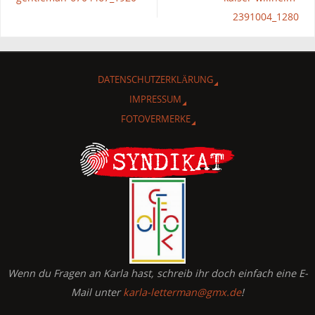
2391004_1280
DATENSCHUTZERKLÄRUNG
IMPRESSUM
FOTOVERMERKE
Wenn du Fragen an Karla hast, schreib ihr doch einfach eine E-
Mail unter
karla-letterman@gmx.de
!