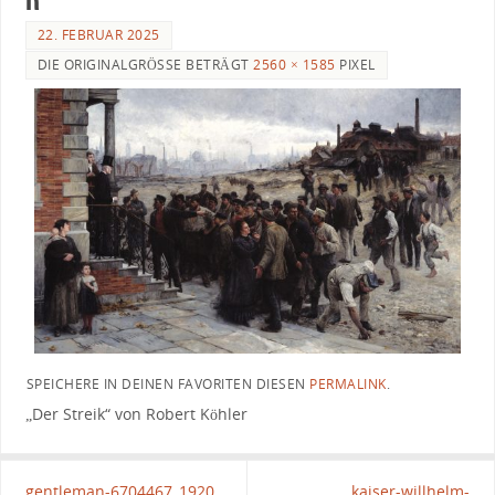
22. FEBRUAR 2025
DIE ORIGINALGRÖSSE BETRÄGT
2560 × 1585
PIXEL
SPEICHERE IN DEINEN FAVORITEN DIESEN
PERMALINK
.
„Der Streik“ von Robert Köhler
gentleman-6704467_1920
kaiser-willhelm-