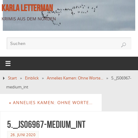
KARLA LETTERMAN
KRIMIS AUS DEM NORDEN
Start
»
Einblick
»
Annelies Kamen: Ohne Worte...
»
5._JS06967-
medium_int
«
ANNELIES KAMEN: OHNE WORTE…
5._JS06967-medium_int
26. JUNI 2020