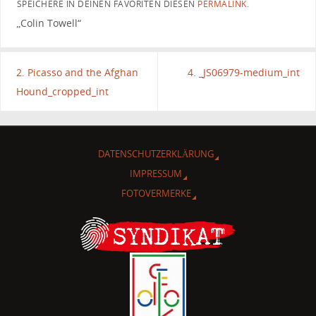
SPEICHERE IN DEINEN FAVORITEN DIESEN
PERMALINK
.
„Colin Towell“
2. Picasso and the Afghan
4. _JS06979-medium_int
Hound_cropped_int
DATENSCHUTZERKLÄRUNG
IMPRESSUM
FOTOVERMERKE