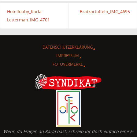
Hotellobby_Karla-
Bratkartoffeln_IMG_4695
Letterman_IMG_4701
DATENSCHUTZERKLÄRUNG
IMPRESSUM
FOTOVERMERKE
Wenn du Fragen an Karla hast, schreib ihr doch einfach eine E-