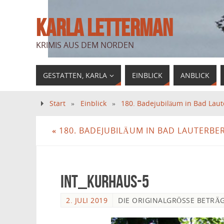
KARLA LETTERMAN
KRIMIS AUS DEM NORDEN
GESTATTEN, KARLA
EINBLICK
ANBLICK
Start
»
Einblick
»
180. Badejubiläum in Bad Lau
«
180. BADEJUBILÄUM IN BAD LAUTERBE
int_Kurhaus-5
2. JULI 2019
DIE ORIGINALGRÖSSE BETRÄ