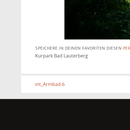
SPEICHERE IN DEINEN FAVORITEN DIESEN
PE
Kurpark Bad Lauterberg
int_Armbad-6