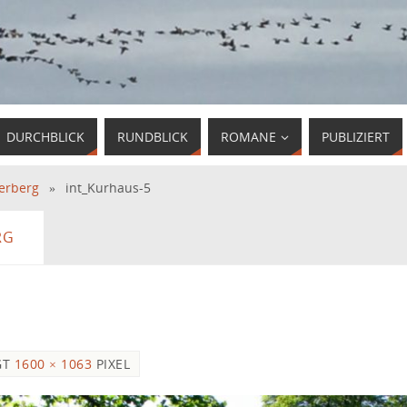
DURCHBLICK
RUNDBLICK
ROMANE
PUBLIZIERT
terberg
»
int_Kurhaus-5
RG
GT
1600 × 1063
PIXEL