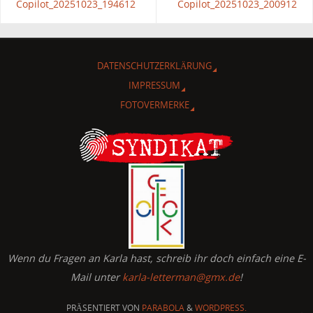
Copilot_20251023_194612
Copilot_20251023_200912
DATENSCHUTZERKLÄRUNG
IMPRESSUM
FOTOVERMERKE
Wenn du Fragen an Karla hast, schreib ihr doch einfach eine E-
Mail unter
karla-letterman@gmx.de
!
PRÄSENTIERT VON
PARABOLA
&
WORDPRESS.