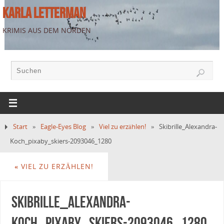
KARLA LETTERMAN
KRIMIS AUS DEM NORDEN
Start
»
Eagle-Eyes Blog
»
Viel zu erzählen!
»
Skibrille_Alexandra-
Koch_pixaby_skiers-2093046_1280
«
VIEL ZU ERZÄHLEN!
Skibrille_Alexandra-
Koch_pixaby_skiers-2093046_1280