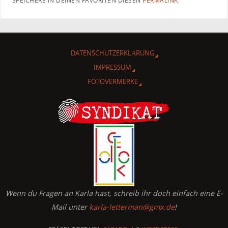
SPEICHERE IN DEINEN FAVORITEN DIESEN
PERMALINK
.
DATENSCHUTZERKLÄRUNG
IMPRESSUM
FOTOVERMERKE
Wenn du Fragen an Karla hast, schreib ihr doch einfach eine E-
Mail unter
karla-letterman@gmx.de
!