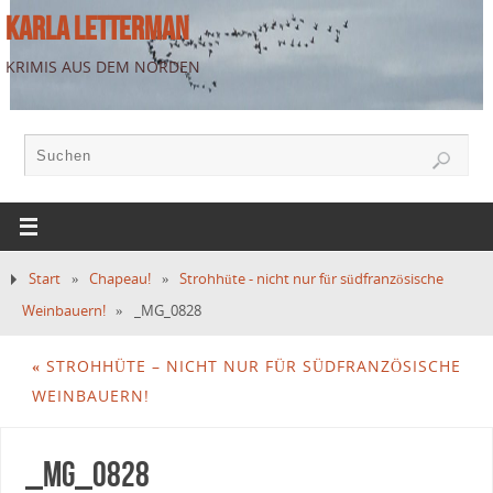
KARLA LETTERMAN
KRIMIS AUS DEM NORDEN
Start
»
Chapeau!
»
Strohhüte - nicht nur für südfranzösische
Weinbauern!
»
_MG_0828
«
STROHHÜTE – NICHT NUR FÜR SÜDFRANZÖSISCHE
WEINBAUERN!
_MG_0828