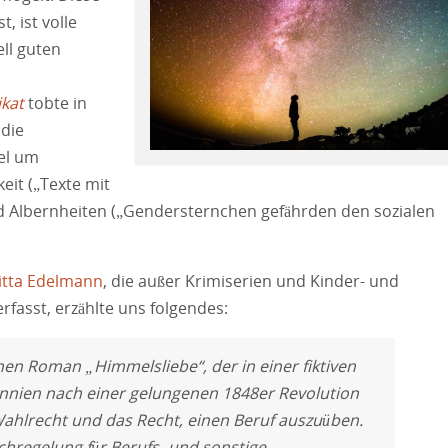
, ist volle
ll guten
kat
tobte in
die
iel um
eit („Texte mit
d Albernheiten („Gendersternchen gefährden den sozialen
itta Edelmann
, die außer Krimiserien und Kinder- und
fasst, erzählte uns folgendes:
hen Roman „Himmelsliebe“, der in einer fiktiven
nnien nach einer gelungenen 1848er Revolution
Wahlrecht und das Recht, einen Beruf auszuüben.
hregelung für Berufs- und sonstige