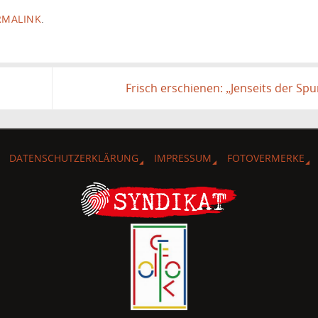
RMALINK
.
Frisch erschienen: „Jenseits der Spu
DATENSCHUTZERKLÄRUNG
IMPRESSUM
FOTOVERMERKE