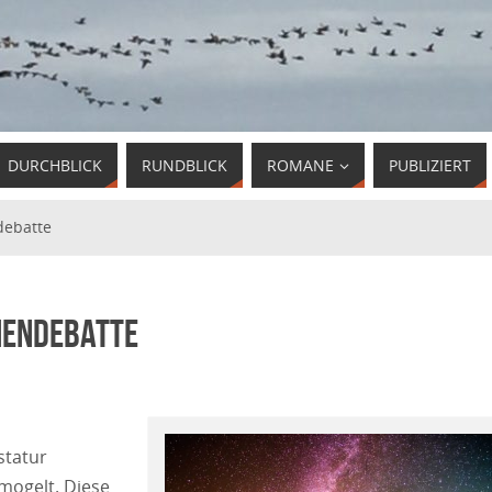
DURCHBLICK
RUNDBLICK
ROMANE
PUBLIZIERT
debatte
chendebatte
statur
emogelt. Diese