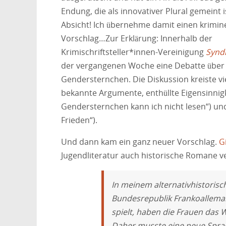
Endung, die als innovativer Plural gemeint ist
Absicht! Ich übernehme damit einen krimine
Vorschlag…
Zur Erklärung: Innerhalb der
Krimischriftsteller*innen-Vereinigung
Syndi
der vergangenen Woche eine Debatte über 
Gendersternchen. Die Diskussion kreiste v
bekannte Argumente, enthüllte Eigensinnigk
Gendersternchen kann ich nicht lesen“) un
Frieden“).
Und dann kam ein ganz neuer Vorschlag.
G
Jugendliteratur auch historische Romane ver
In meinem alternativhistorisc
Bundesrepublik Frankoallema
spielt, haben die Frauen das 
Daher musste eine neue Sprac