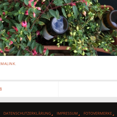
RMALINK
.
8
DATENSCHUTZERKLÄRUNG
IMPRESSUM
FOTOVERMERKE