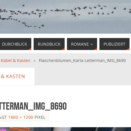
DURCHBLICK
RUNDBLICK
ROMANE
PUBLIZIERT
n Kübel & Kasten
»
Flaschenblumen_Karla-Letterman_IMG_8690
 & KASTEN
etterman_IMG_8690
ÄGT
1600 × 1200
PIXEL