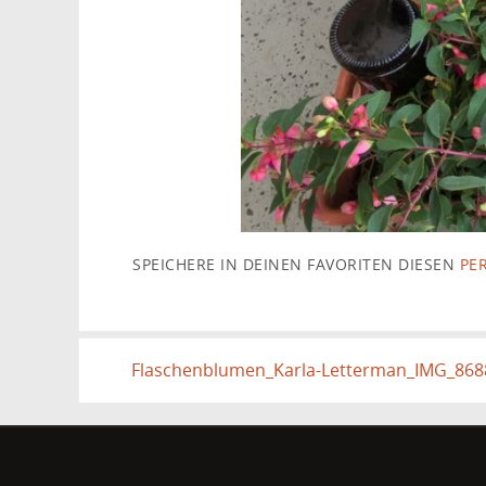
SPEICHERE IN DEINEN FAVORITEN DIESEN
PE
Flaschenblumen_Karla-Letterman_IMG_868