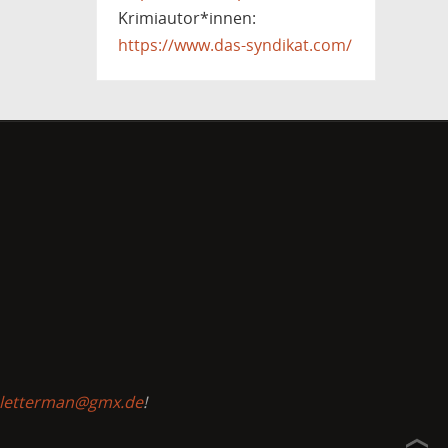
Krimiautor*innen:
https://www.das-syndikat.com/
-letterman@gmx.de
!