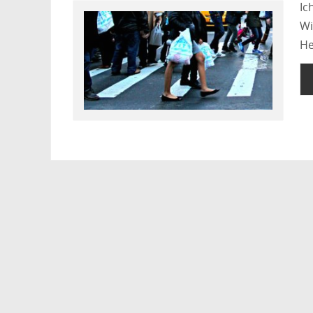
Ic
Wi
He