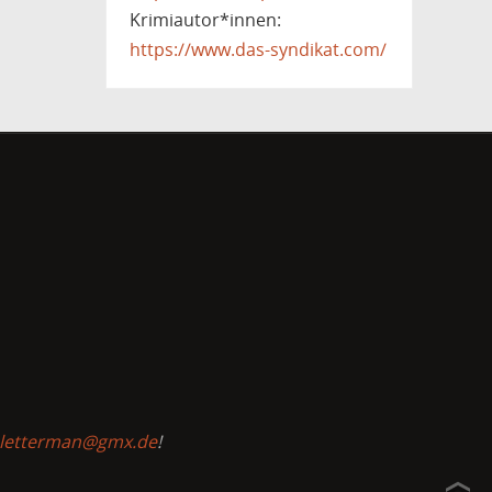
Krimiautor*innen:
https://www.das-syndikat.com/
-letterman@gmx.de
!