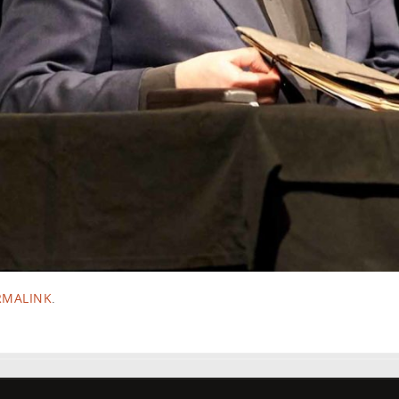
RMALINK
.