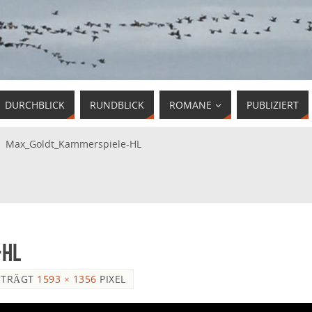
DURCHBLICK
RUNDBLICK
ROMANE
PUBLIZIERT
»
Max_Goldt_Kammerspiele-HL
-HL
ETRÄGT
1593 × 1356
PIXEL