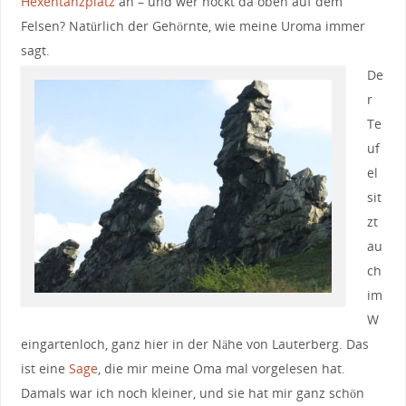
Hexentanzplatz
an – und wer hockt da oben auf dem
Felsen? Natürlich der Gehörnte, wie meine Uroma immer
sagt.
De
r
Te
uf
el
sit
zt
au
ch
im
W
eingartenloch, ganz hier in der Nähe von Lauterberg. Das
ist eine
Sage
, die mir meine Oma mal vorgelesen hat.
Damals war ich noch kleiner, und sie hat mir ganz schön